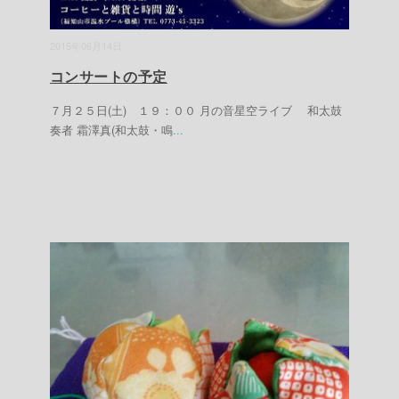
2015年06月14日
コンサートの予定
７月２５日(土) １９：００ 月の音星空ライブ 和太鼓
奏者 霜澤真(和太鼓・鳴
...