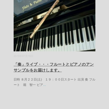
2015年07月16日
「奏」ライブ・・・フルートとピアノのアン
サンブルをお届けします。
日時 ８月２２日(土) １９：００日スタート 出演 奏 フル
ート 堀 智一 ピア
...