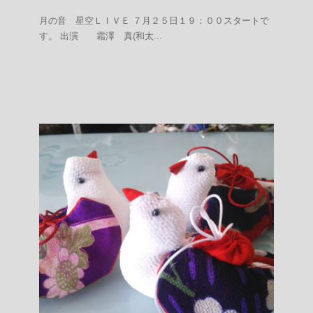
月の音 星空ＬＩＶＥ ７月２５日１９：００スタートで
す。 出演 霜澤 真(和太
...