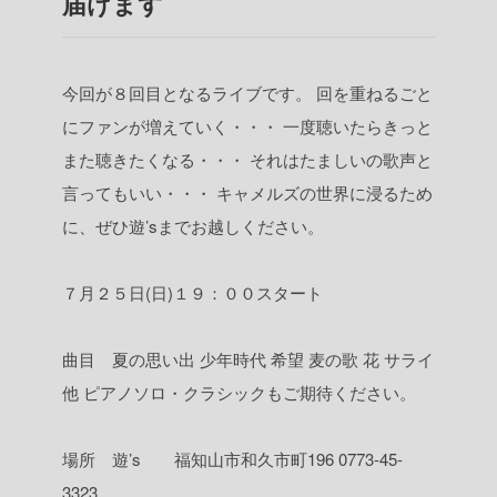
届けます
今回が８回目となるライブです。
回を重ねるごと
にファンが増えていく・・・
一度聴いたらきっと
また聴きたくなる・・・
それはたましいの歌声と
言ってもいい・・・
キャメルズの世界に浸るため
に、ぜひ遊’sまでお越しください。
７月２５日(日)１９：００スタート
曲目 夏の思い出
少年時代
希望
麦の歌
花
サライ
他
ピアノソロ・クラシックもご期待ください。
場所 遊’s 福知山市和久市町196
0773-45-
3323